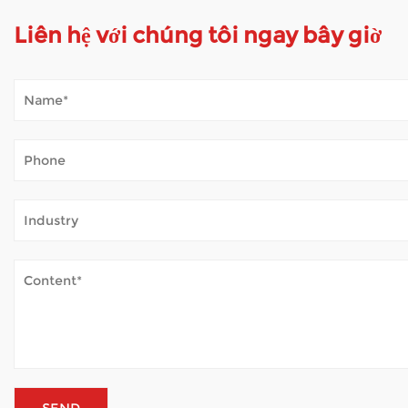
Liên hệ với chúng tôi ngay bây giờ
Xe tay ga di động xử lý thời tiết ngoài trời như t
Jan 02, 2026
Xe tay ga di động mở ra thế giới cho nhiều người cảm thấy khó k
không khí trong lành — mà không thường xuyên mệt mỏi. Khi xe 
Xe lăn điện đảm bảo an toàn như thế nào?
Dec 31, 2025
Xe lăn điện cung cấp hỗ trợ quan trọng cho những người bị hạn chế v
xe lăn bán buôn , chúng tôi tập trung vào thiết kế có chủ ý ...
Cấu trúc khung của xe lăn điện quan trọng như t
Jan 05, 2026
Xe lăn điện đã thay đổi số lượng người di chuyển trong ngày của họ. Như một Nhà sản xuất xe lăn bán buôn , những công ty chuyên về giải pháp di chuyển cung cấp các cách để giải quyết côn