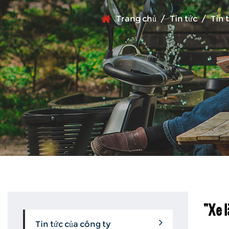
Trang chủ
/
Tin tức
/
Tin 
"Xe 
Tin tức của công ty