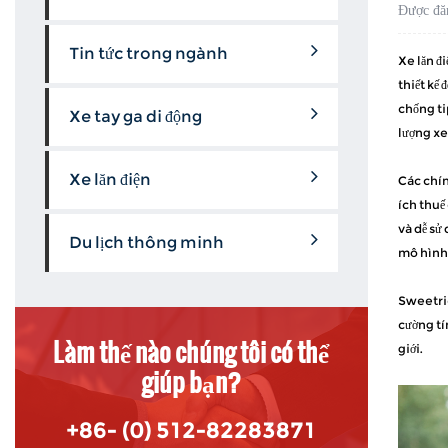
Được đă
Tin tức trong ngành
Xe lăn đ
thiết kế
chống tip
Xe tay ga di động
lượng
xe
Xe lăn điện
Các chính
ích thuế
và dễ sử 
Du lịch thông minh
mô hình 
Sweetric
cường tí
Làm thế nào chúng tôi có thể
giới.
giúp bạn?
+86- (0) 512-82283871