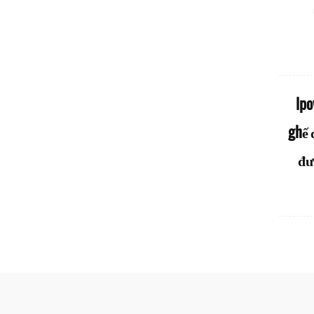
Xe lăn điện bằng sợi carbon ifold
Ipo
ghế 
đư