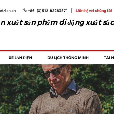
trich.cn
+86- (0) 512-82283871
Liên hệ với chúng tôi
n xuất sản phẩm di động xuất sắc
XE LĂN ĐIỆN
DU LỊCH THÔNG MINH
TÀI 