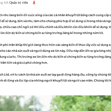
ng bởi
Quản trị viên
iện nhẹ đang biến đổi cuộc sống của các cá nhân khuyết tật bằng cách cung cấp 
 để dễ sử dụng, bền và nhẹ, làm cho chúng phù hợp để sử dụng cả trong nhà và n
, chiều cao chỗ ngồi có thể điều chỉnh và điều khiển cần điều khiển dễ sử dụng. 
 lăn điện
dự kiến ​​sẽ chứng kiến ​​sự tăng trưởng đáng kể trong những năm tới.
 phủ trên khắp thế giới đang thực hiện các sáng kiến ​​để thúc đẩy việc sử dụng x
 cho các nhà sản xuất và người dùng xe lăn này. Điều này dẫn đến sự gia tăng nhậ
dụng của họ. Thị trường xe lăn điện nhẹ dự kiến ​​sẽ chứng kiến ​​sự tăng trưởng đ
tiên tiến và giá cả phải chăng hơn.
h Ltd, với tư cách là nhà sản xuất xe tay ga di động hàng đầu, công ty chúng tô
nh di động và độc lập của những người khuyết tật và người cao niên. Chúng tôi