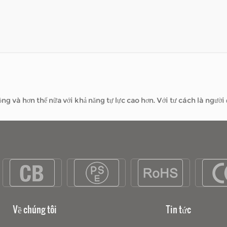
ngoài — ghé thăm các cửa hàng địa phương, tận hưởng công viên hoặ
 thế nữa với khả năng tự lực cao hơn. Với tư cách là người đáng tin cậ
ngoài — ghé thăm các cửa hàng địa phương, tận hưởng công viên hoặ
Về chúng tôi
Tin tức