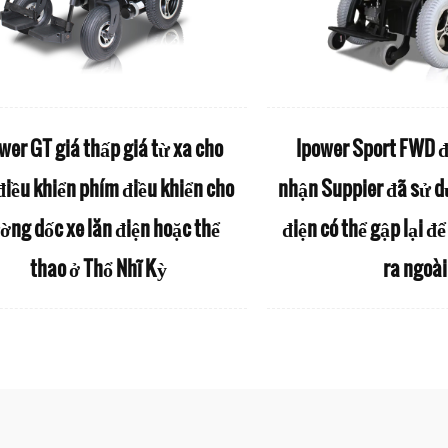
wer GT giá thấp giá từ xa cho
Ipower Sport FWD 
điều khiển phím điều khiển cho
nhận Suppier đã sử dụ
ờng dốc xe lăn điện hoặc thể
điện có thể gập lại đ
thao ở Thổ Nhĩ Kỳ
ra ngoài