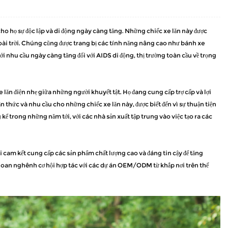
cho họ sự độc lập và di động ngày càng tăng. Những chiếc xe lăn này được
goài trời. Chúng cũng được trang bị các tính năng nâng cao như bánh xe
Với nhu cầu ngày càng tăng đối với AIDS di động, thị trường toàn cầu về trọng
e lăn điện nhẹ giữa những người khuyết tật. Họ đang cung cấp trợ cấp và lợi
n thức và nhu cầu cho những chiếc xe lăn này, được biết đến vì sự thuận tiện
áng kể trong những năm tới, với các nhà sản xuất tập trung vào việc tạo ra các
i cam kết cung cấp các sản phẩm chất lượng cao và đáng tin cậy để tăng
 hoan nghênh cơ hội hợp tác với các dự án OEM/ODM từ khắp nơi trên thế