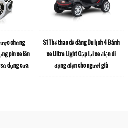
được chứng
S1 Thể thao dễ dàng Du lịch 4 Bánh
ng pin xe lăn
xe Ultra Light Gập lại xe điện di
ể sử dụng cửa
động điện cho người già