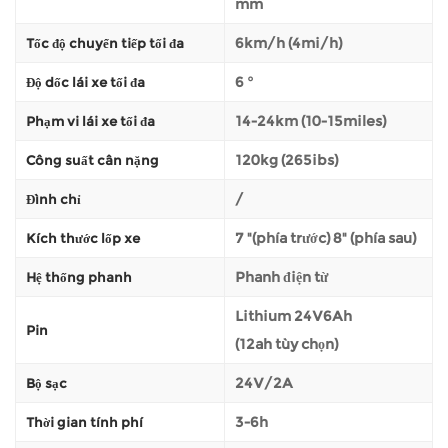
mm
6km/h (4mi/h)
Tốc độ chuyển tiếp tối đa
6 °
Độ dốc lái xe tối đa
14-24km (10-15miles)
Phạm vi lái xe tối đa
120kg (265ibs)
Công suất cân nặng
/
Đình chỉ
7 "(phía trước) 8" (phía sau)
Kích thước lốp xe
Phanh điện từ
Hệ thống phanh
Lithium 24V6Ah
Pin
(12ah tùy chọn)
24V/2A
Bộ sạc
3-6h
Thời gian tính phí