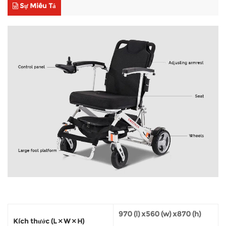
Sự Miêu Tả
970 (l) x560 (w) x870 (h)
Kích thước (L × W × H)