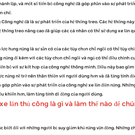
hành lập, và một số tiến bộ công nghệ đã góp phần vào sự phát triể
hăn khi đi bộ đường dài. Họ giúp bạn có thể dành thời gian ở bên 
n chế.
tay ga được sử dụng...
g
Công nghệ đã là sự phát triển của hệ thống treo. Các hệ thống nà
ệ thống treo nâng cao đã giúp các cá nhân có thể sử dụng xe lăn qu
ề khả năng di chuyển, cho phép họ di chuyển trong nhà, cộng đồng và hơn
lực hạng nặng là sự sẵn có của các tùy chọn chỗ ngồi có thể tùy c
 nặng đi kèm với các tùy chọn chỗ ngồi và ngả có thể điều chỉnh cu
ến bộ với sự kết hợp của công nghệ thông minh. Điều này bao gồm 
ực nặng nề trở nên thân thiện với người dùng hơn và đã tăng tính đ
 đã góp phần vào sự phát triển của công nghệ xe lăn điện nặng. Nhữ
iều khiển hơn, làm tăng tính di động của người dùng.
i xe lăn thủ công là gì và làm thế nào để c
 đặc biệt đối với những người bị suy giảm khả năng vận động. Những 