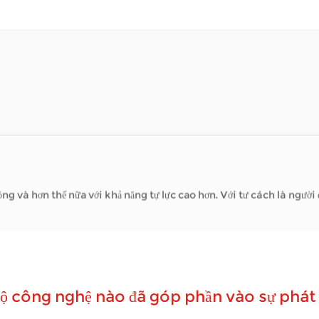
ngoài — ghé thăm các cửa hàng địa phương, tận hưởng công viên hoặ
 thế nữa với khả năng tự lực cao hơn. Với tư cách là người đáng tin cậ
h
 bộ công nghệ nào đã góp phần vào sự phát 