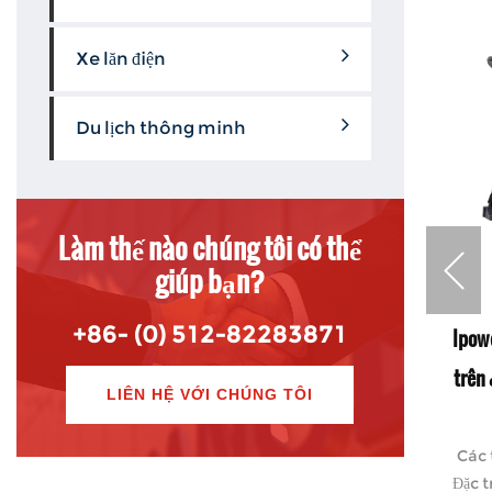
Xe lăn điện
Du lịch thông minh
Làm thế nào chúng tôi có thể
giúp bạn?
+86- (0) 512-82283871
nh xe
Ipower GT giá thấp giá từ xa cho ghế
Ipow
ubai ở
điều khiển phím điều khiển cho đường
trên
LIÊN HỆ VỚI CHÚNG TÔI
dốc xe lăn điện hoặc thể thao ở Thổ Nhĩ
Kỳ
ôi. chợ
Các 
ớc lớn ·
Đặc t