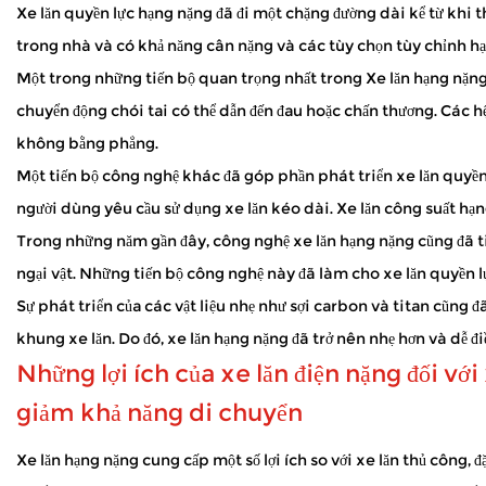
Jan 02, 2026
Xe lăn quyền lực hạng nặng đã đi một chặng đường dài kể từ khi t
Xe tay ga di động mở ra thế giới cho nhiều người cảm thấy khó k
trong nhà và có khả năng cân nặng và các tùy chọn tùy chỉnh hạ
không khí trong lành — mà không thường xuyên mệt mỏi. Khi xe 
Một trong những tiến bộ quan trọng nhất trong
Xe lăn hạng nặn
Xe lăn điện đảm bảo an toàn như thế nào?
chuyển động chói tai có thể dẫn đến đau hoặc chấn thương. Các h
Dec 31, 2025
không bằng phẳng.
Xe lăn điện cung cấp hỗ trợ quan trọng cho những người bị hạn chế v
xe lăn bán buôn , chúng tôi tập trung vào thiết kế có chủ ý ...
Một tiến bộ công nghệ khác đã góp phần phát triển xe lăn quyền 
người dùng yêu cầu sử dụng xe lăn kéo dài. Xe lăn công suất hạng
Trong những năm gần đây, công nghệ xe lăn hạng nặng cũng đã ti
ngại vật. Những tiến bộ công nghệ này đã làm cho xe lăn quyền l
Sự phát triển của các vật liệu nhẹ như sợi carbon và titan cũng
khung xe lăn. Do đó, xe lăn hạng nặng đã trở nên nhẹ hơn và dễ đ
Những lợi ích của xe lăn điện nặng đối vớ
giảm khả năng di chuyển
Xe lăn hạng nặng cung cấp một số lợi ích so với xe lăn thủ công,