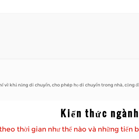
hế nào?
g việc, thăm bạn bè hoặc đơn giản
..
hế nào?
hăn khi đi bộ đường dài. Họ giúp bạn có thể dành thời gian ở bên 
tay ga được sử dụng...
ề khả năng di chuyển, cho phép họ di chuyển trong nhà, cộng đồng và hơn
hế nào?
Kiến thức ngàn
g việc, thăm bạn bè hoặc đơn giản
..
 theo thời gian như thế nào và những tiến
hế nào?