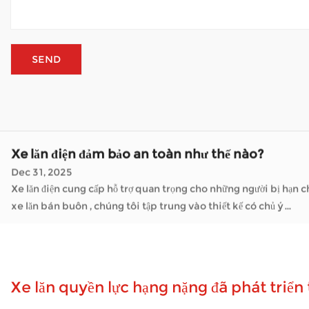
Cấu trúc khung của xe lăn điện quan trọng như t
Jan 05, 2026
Xe lăn điện đã thay đổi số lượng người di chuyển trong ngày của họ. Như một Nhà sản xuất xe lăn bán buôn , những công ty chuyên về giải pháp di chuyển cung cấp các cách để giải quyết côn
là tận hưởng thời gian ngoài trời mà không cần phụ thuộc nhiều .
Xe tay ga di động xử lý thời tiết ngoài trời như t
Jan 02, 2026
Xe tay ga di động mở ra thế giới cho nhiều người cảm thấy khó k
không khí trong lành — mà không thường xuyên mệt mỏi. Khi xe 
Xe lăn điện đảm bảo an toàn như thế nào?
Dec 31, 2025
Xe lăn điện cung cấp hỗ trợ quan trọng cho những người bị hạn chế v
xe lăn bán buôn , chúng tôi tập trung vào thiết kế có chủ ý ...
Cấu trúc khung của xe lăn điện quan trọng như t
Jan 05, 2026
Xe lăn điện đã thay đổi số lượng người di chuyển trong ngày của họ. Như một Nhà sản xuất xe lăn bán buôn , những công ty chuyên về giải pháp di chuyển cung cấp các cách để giải quyết côn
là tận hưởng thời gian ngoài trời mà không cần phụ thuộc nhiều .
Xe lăn quyền lực hạng nặng đã phát triển
Xe tay ga di động xử lý thời tiết ngoài trời như t