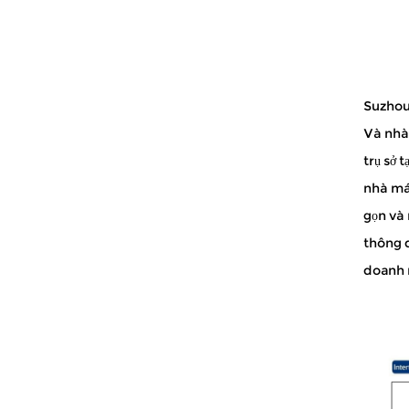
Các thiết bị phi y tế cho chúng tôi. chợ
Đặc trưng · Hiệu suất ngoài trời · Ch...
Suzhou
Và
nhà
trụ sở 
nhà máy
gọn và 
thông q
doanh 