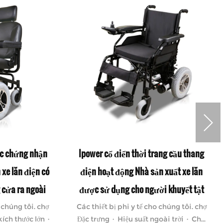
c chứng nhận
Ipower cổ điển thời trang cầu thang
xe lăn điện có
điện hoạt động Nhà sản xuất xe lăn
 cửa ra ngoài
được sử dụng cho người khuyết tật
o chúng tôi. chợ
Các thiết bị phi y tế cho chúng tôi. chợ
kích thước lớn ·
Đặc trưng · Hiệu suất ngoài trời · Ch...