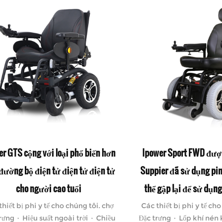
er GTS cộng với loại phổ biến hơn
Ipower Sport FWD đượ
 đường bộ điện tử điện tử điện tử
Suppier đã sử dụng pin 
cho người cao tuổi
thể gập lại để sử dụng
thiết bị phi y tế cho chúng tôi. chợ
Các thiết bị phi y tế ch
rưng · Hiệu suất ngoài trời · Chiều
Đặc trưng · Lốp khí nén 