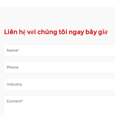
Liên hệ với chúng tôi ngay bây giờ
Xe tay ga di động xử lý thời tiết ngoài trời như t
Jan 02, 2026
Xe tay ga di động mở ra thế giới cho nhiều người cảm thấy khó k
không khí trong lành — mà không thường xuyên mệt mỏi. Khi xe 
Xe lăn điện đảm bảo an toàn như thế nào?
Dec 31, 2025
Xe lăn điện cung cấp hỗ trợ quan trọng cho những người bị hạn chế v
xe lăn bán buôn , chúng tôi tập trung vào thiết kế có chủ ý ...