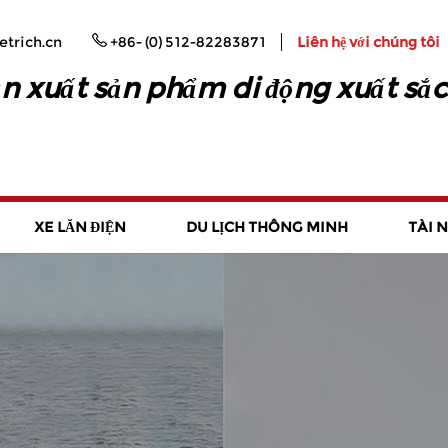
trich.cn
+86- (0) 512-82283871
Liên hệ với chúng tôi
n xuất sản phẩm di động xuất sắc
XE LĂN ĐIỆN
DU LỊCH THÔNG MINH
TÀI 