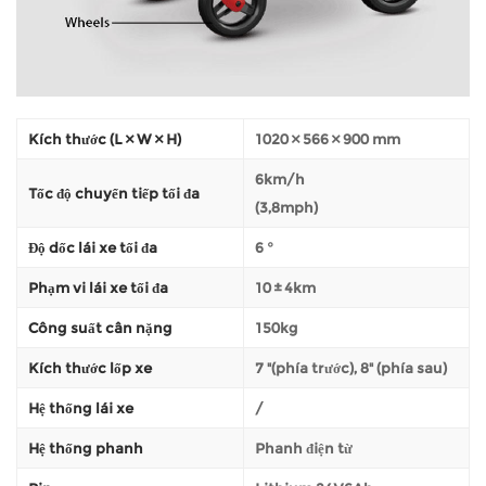
Kích thước (L × W × H)
1020 × 566 × 900 mm
6km/h
Tốc độ chuyển tiếp tối đa
(3,8mph)
Độ dốc lái xe tối đa
6 °
Phạm vi lái xe tối đa
10 ± 4km
Công suất cân nặng
150kg
Kích thước lốp xe
7 "(phía trước), 8" (phía sau)
Hệ thống lái xe
/
Hệ thống phanh
Phanh điện từ