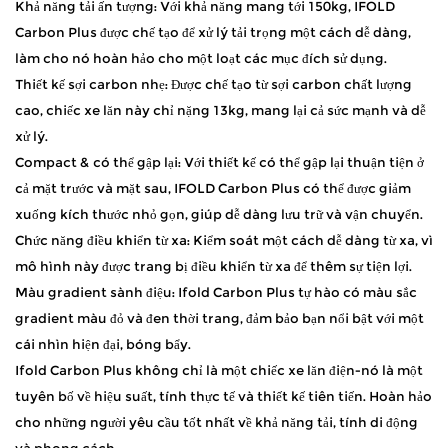
Khả năng tải ấn tượng: Với khả năng mang tới 150kg, IFOLD
Carbon Plus được chế tạo để xử lý tải trọng một cách dễ dàng,
làm cho nó hoàn hảo cho một loạt các mục đích sử dụng.
Thiết kế sợi carbon nhẹ: Được chế tạo từ sợi carbon chất lượng
cao, chiếc xe lăn này chỉ nặng 13kg, mang lại cả sức mạnh và dễ
xử lý.
Compact & có thể gập lại: Với thiết kế có thể gập lại thuận tiện ở
cả mặt trước và mặt sau, IFOLD Carbon Plus có thể được giảm
xuống kích thước nhỏ gọn, giúp dễ dàng lưu trữ và vận chuyển.
Chức năng điều khiển từ xa: Kiểm soát một cách dễ dàng từ xa, vì
mô hình này được trang bị điều khiển từ xa để thêm sự tiện lợi.
Màu gradient sành điệu: Ifold Carbon Plus tự hào có màu sắc
gradient màu đỏ và đen thời trang, đảm bảo bạn nổi bật với một
cái nhìn hiện đại, bóng bẩy.
Ifold Carbon Plus không chỉ là một chiếc xe lăn điện-nó là một
tuyên bố về hiệu suất, tính thực tế và thiết kế tiên tiến. Hoàn hảo
cho những người yêu cầu tốt nhất về khả năng tải, tính di động