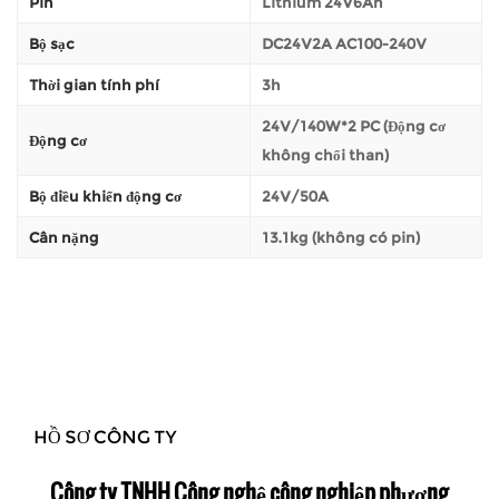
Pin
Lithium 24V6Ah
Bộ sạc
DC24V2A AC100-240V
Thời gian tính phí
3h
24V/140W*2 PC (Động cơ
Động cơ
không chổi than)
Bộ điều khiển động cơ
24V/50A
Cân nặng
13.1kg (không có pin)
HỒ SƠ CÔNG TY
Công ty TNHH Công nghệ công nghiệp phương