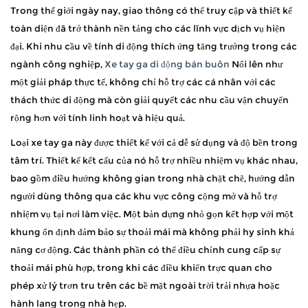
Trong thế giới ngày nay, giao thông có thể truy cập và thiết kế
toàn diện đã trở thành nền tảng cho các lĩnh vực dịch vụ hiện
đại. Khi nhu cầu về tính di động thích ứng tăng trưởng trong các
ngành công nghiệp,
Xe tay ga di động bán buôn
Nổi lên như
một giải pháp thực tế, không chỉ hỗ trợ các cá nhân với các
thách thức di động mà còn giải quyết các nhu cầu vận chuyển
rộng hơn với tính linh hoạt và hiệu quả.
Loại xe tay ga này được thiết kế với cả dễ sử dụng và độ bền trong
tâm trí. Thiết kế kết cấu của nó hỗ trợ nhiều nhiệm vụ khác nhau,
bao gồm điều hướng không gian trong nhà chặt chẽ, hướng dẫn
người dùng thông qua các khu vực công cộng mở và hỗ trợ
nhiệm vụ tại nơi làm việc. Một bản dựng nhỏ gọn kết hợp với một
khung ổn định đảm bảo sự thoải mái mà không phải hy sinh khả
năng cơ động. Các thành phần có thể điều chỉnh cung cấp sự
thoải mái phù hợp, trong khi các điều khiển trực quan cho
phép xử lý trơn tru trên các bề mặt ngoài trời trải nhựa hoặc
hành lang trong nhà hẹp.