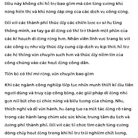
Điều này không chỉ hỗ trợ bao gồm mà còn tăng cường khả
năng hiển thị và khả năng đáp ứng của các dịch vụ công cộng.
Đối với các thành phố thúc đẩy các chiến lược cơ sở hạ tầng
thông minh, xe tay ga di động có thể trở thành một phần của
các kế hoạch di động rộng hơn. Nhân viên lĩnh vực trang bị với
các công cụ như vậy thúc đẩy cung cấp dịch vụ kịp thời, hỗ trợ
các hệ thống vận chuyển sạch hơn và thúc đẩy niềm tin của
công chúng vào các hoạt động công dân.
Tiến bộ có thể mở rộng, vận chuyển bao gồm
Khi các ngành công nghiệp tiếp tục nhấn mạnh thiết kế đầu tiên
người dùng và truy cập công bằng, các giải pháp di động nhỏ
gọn nổi bật cho cả chức năng và biểu tượng của chúng. Nhẹ,
thích nghi và dễ vận hành, họ đang tạo ra một tác động rõ ràng
trong các hành lang chăm sóc sức khỏe, trung tâm du lịch và
đường phố thành phố. Đối với các tổ chức tìm cách tăng cường
dòng chảy hoạt động trong khi hỗ trợ trải nghiệm chất lượng,