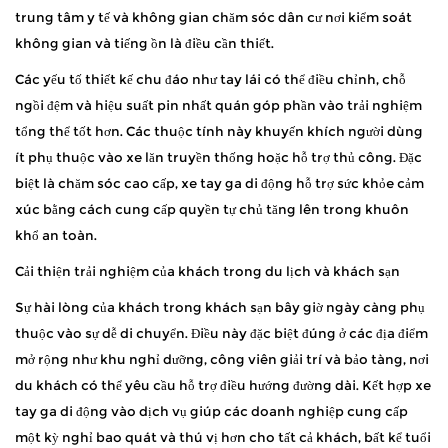
trung tâm y tế và không gian chăm sóc dân cư nơi kiểm soát
không gian và tiếng ồn là điều cần thiết.
Các yếu tố thiết kế chu đáo như tay lái có thể điều chỉnh, chỗ
ngồi đệm và hiệu suất pin nhất quán góp phần vào trải nghiệm
tổng thể tốt hơn. Các thuộc tính này khuyến khích người dùng
ít phụ thuộc vào xe lăn truyền thống hoặc hỗ trợ thủ công. Đặc
biệt là chăm sóc cao cấp, xe tay ga di động hỗ trợ sức khỏe cảm
xúc bằng cách cung cấp quyền tự chủ tăng lên trong khuôn
khổ an toàn.
Cải thiện trải nghiệm của khách trong du lịch và khách sạn
Sự hài lòng của khách trong khách sạn bây giờ ngày càng phụ
thuộc vào sự dễ di chuyển. Điều này đặc biệt đúng ở các địa điểm
mở rộng như khu nghỉ dưỡng, công viên giải trí và bảo tàng, nơi
du khách có thể yêu cầu hỗ trợ điều hướng đường dài. Kết hợp xe
tay ga di động vào dịch vụ giúp các doanh nghiệp cung cấp
một kỳ nghỉ bao quát và thú vị hơn cho tất cả khách, bất kể tuổi