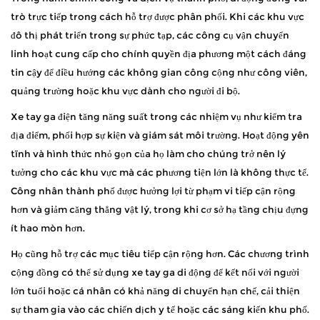
trò trực tiếp trong cách hỗ trợ được phân phối. Khi các khu vực
đô thị phát triển trong sự phức tạp, các công cụ vận chuyển
linh hoạt cung cấp cho chính quyền địa phương một cách đáng
tin cậy để điều hướng các không gian công cộng như công viên,
quảng trường hoặc khu vực dành cho người đi bộ.
Xe tay ga điện tăng năng suất trong các nhiệm vụ như kiểm tra
địa điểm, phối hợp sự kiện và giám sát môi trường. Hoạt động yên
tĩnh và hình thức nhỏ gọn của họ làm cho chúng trở nên lý
tưởng cho các khu vực mà các phương tiện lớn là không thực tế.
Công nhân thành phố được hưởng lợi từ phạm vi tiếp cận rộng
hơn và giảm căng thẳng vật lý, trong khi cơ sở hạ tầng chịu đựng
ít hao mòn hơn.
Họ cũng hỗ trợ các mục tiêu tiếp cận rộng hơn. Các chương trình
cộng đồng có thể sử dụng xe tay ga di động để kết nối với người
lớn tuổi hoặc cá nhân có khả năng di chuyển hạn chế, cải thiện
sự tham gia vào các chiến dịch y tế hoặc các sáng kiến khu phố.