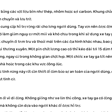
 bằng các vật liệu bền như thép, nhôm hoặc sợi carbon. Khung chắc c
ngoài — ghé thăm các cửa hàng địa phương, tận hưởng công viên hoặ
 chuyển và lưu trữ.
à cung cấp hỗ trợ rộng rãi cho lưng người dùng. Tay vịn nên được đệ
nó làm giảm nguy cơ mệt mỏi và khó chịu trong khi sử dụng xe tay 
 chuyến đi trơn tru và thoải mái trên các địa hình khác nhau, bao 
 thế nữa với khả năng tự lực cao hơn. Với tư cách là người đáng tin cậ
i thường xuyên. Một pin chất lượng cao có thể kéo dài tới 15 dặm t
ướng, ngay cả trong không gian chật hẹp. Một chiếc xe tay ga tốt n
g nhà hoặc trong các khu vực đông đúc.
 tính năng này rất cần thiết để đảm bảo sự an toàn của người dùng, 
t tình cờ.
n đề về di động. Không giống như xe lăn thủ công, xe tay ga có động
mà không cần dựa vào người khác để được hỗ trợ.