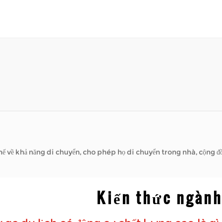
hế nào?
g việc, thăm bạn bè hoặc đơn giản
..
hế nào?
hăn khi đi bộ đường dài. Họ giúp bạn có thể dành thời gian ở bên 
tay ga được sử dụng...
ề khả năng di chuyển, cho phép họ di chuyển trong nhà, cộng đồng và hơn
hế nào?
Kiến thức ngàn
g việc, thăm bạn bè hoặc đơn giản
..