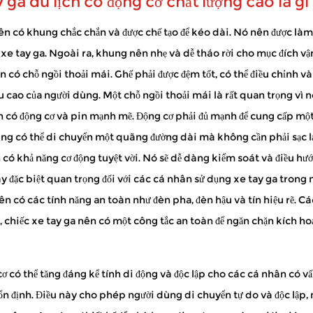
ga du lịch có động cơ chất lượng cao là gì
hế nào?
nên có khung chắc chắn và được chế tạo để kéo dài. Nó nên được làm
hăn khi đi bộ đường dài. Họ giúp bạn có thể dành thời gian ở bên 
xe tay ga. Ngoài ra, khung nên nhẹ và dễ tháo rời cho mục đích vận
tay ga được sử dụng...
n có chỗ ngồi thoải mái. Ghế phải được đệm tốt, có thể điều chỉnh v
u cao của người dùng. Một chỗ ngồi thoải mái là rất quan trọng vì 
ên có động cơ và pin mạnh mẽ. Động cơ phải đủ mạnh để cung cấp một
ề khả năng di chuyển, cho phép họ di chuyển trong nhà, cộng đồng và hơn
ùng có thể di chuyển một quãng đường dài mà không cần phải sạc lạ
n có khả năng cơ động tuyệt vời. Nó sẽ dễ dàng kiểm soát và điều h
này đặc biệt quan trọng đối với các cá nhân sử dụng xe tay ga tron
n có các tính năng an toàn như đèn pha, đèn hậu và tín hiệu rẽ. Các
 chiếc xe tay ga nên có một công tắc an toàn để ngăn chặn kích hoạ
cơ có thể tăng đáng kể tính di động và độc lập cho các cá nhân có vấ
ổn định. Điều này cho phép người dùng di chuyển tự do và độc lập, 