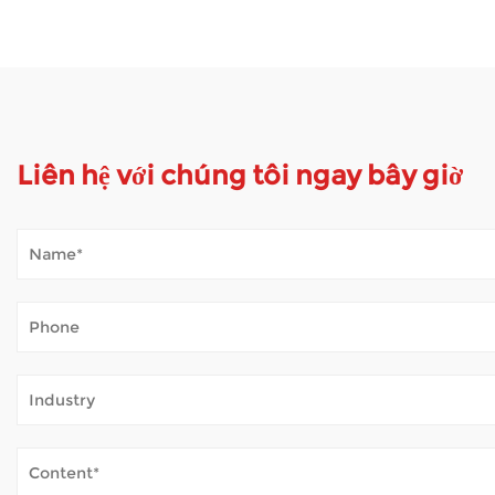
Liên hệ với chúng tôi ngay bây giờ
Xe tay ga di động xử lý thời tiết ngoài trời như t
Jan 02, 2026
Xe tay ga di động mở ra thế giới cho nhiều người cảm thấy khó k
không khí trong lành — mà không thường xuyên mệt mỏi. Khi xe 
Xe lăn điện đảm bảo an toàn như thế nào?
Dec 31, 2025
Xe lăn điện cung cấp hỗ trợ quan trọng cho những người bị hạn chế v