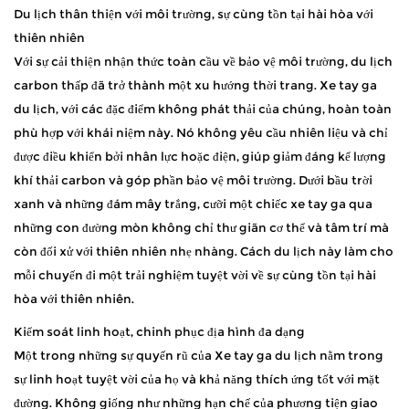
Du lịch thân thiện với môi trường, sự cùng tồn tại hài hòa với
thiên nhiên
Với sự cải thiện nhận thức toàn cầu về bảo vệ môi trường, du lịch
carbon thấp đã trở thành một xu hướng thời trang. Xe tay ga
du lịch, với các đặc điểm không phát thải của chúng, hoàn toàn
phù hợp với khái niệm này. Nó không yêu cầu nhiên liệu và chỉ
được điều khiển bởi nhân lực hoặc điện, giúp giảm đáng kể lượng
khí thải carbon và góp phần bảo vệ môi trường. Dưới bầu trời
xanh và những đám mây trắng, cưỡi một chiếc xe tay ga qua
những con đường mòn không chỉ thư giãn cơ thể và tâm trí mà
còn đối xử với thiên nhiên nhẹ nhàng. Cách du lịch này làm cho
mỗi chuyến đi một trải nghiệm tuyệt vời về sự cùng tồn tại hài
hòa với thiên nhiên.
Kiểm soát linh hoạt, chinh phục địa hình đa dạng
Một trong những sự quyến rũ của
Xe tay ga du lịch
nằm trong
sự linh hoạt tuyệt vời của họ và khả năng thích ứng tốt với mặt
đường. Không giống như những hạn chế của phương tiện giao