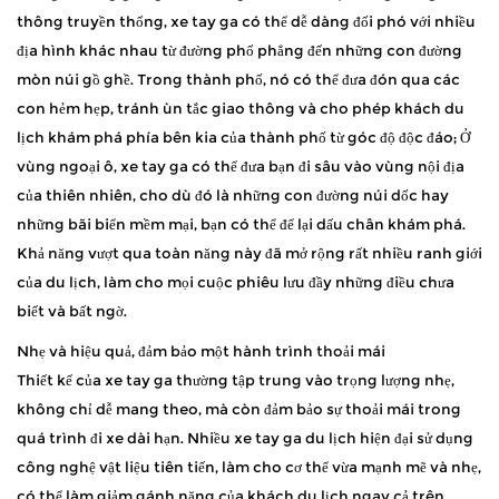
thông truyền thống, xe tay ga có thể dễ dàng đối phó với nhiều
địa hình khác nhau từ đường phố phẳng đến những con đường
mòn núi gồ ghề. Trong thành phố, nó có thể đưa đón qua các
con hẻm hẹp, tránh ùn tắc giao thông và cho phép khách du
lịch khám phá phía bên kia của thành phố từ góc độ độc đáo; Ở
vùng ngoại ô, xe tay ga có thể đưa bạn đi sâu vào vùng nội địa
của thiên nhiên, cho dù đó là những con đường núi dốc hay
những bãi biển mềm mại, bạn có thể để lại dấu chân khám phá.
Khả năng vượt qua toàn năng này đã mở rộng rất nhiều ranh giới
của du lịch, làm cho mọi cuộc phiêu lưu đầy những điều chưa
biết và bất ngờ.
Nhẹ và hiệu quả, đảm bảo một hành trình thoải mái
Thiết kế của xe tay ga thường tập trung vào trọng lượng nhẹ,
không chỉ dễ mang theo, mà còn đảm bảo sự thoải mái trong
quá trình đi xe dài hạn. Nhiều xe tay ga du lịch hiện đại sử dụng
công nghệ vật liệu tiên tiến, làm cho cơ thể vừa mạnh mẽ và nhẹ,
có thể làm giảm gánh nặng của khách du lịch ngay cả trên