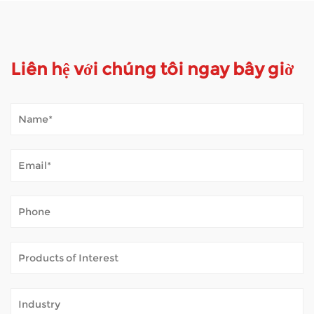
Liên hệ với chúng tôi ngay bây giờ
Xe tay ga di động xử lý thời tiết ngoài trời như thế nào?
Jan 02, 2026
Xe tay ga di động mở ra thế giới cho nhiều người cảm thấy khó
khăn khi đi bộ đường dài. Họ giúp bạn có thể dành thời gian ở