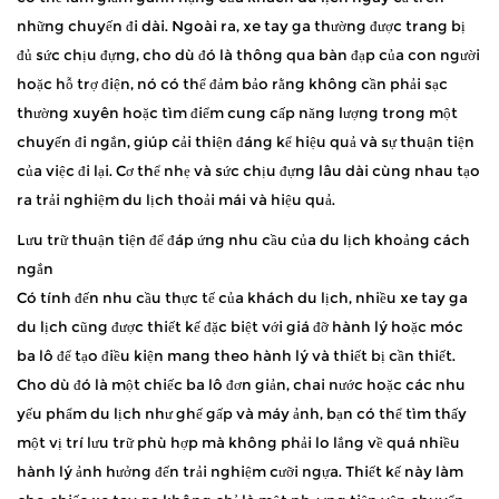
những chuyến đi dài. Ngoài ra, xe tay ga thường được trang bị
đủ sức chịu đựng, cho dù đó là thông qua bàn đạp của con người
hoặc hỗ trợ điện, nó có thể đảm bảo rằng không cần phải sạc
thường xuyên hoặc tìm điểm cung cấp năng lượng trong một
chuyến đi ngắn, giúp cải thiện đáng kể hiệu quả và sự thuận tiện
của việc đi lại. Cơ thể nhẹ và sức chịu đựng lâu dài cùng nhau tạo
ra trải nghiệm du lịch thoải mái và hiệu quả.
Lưu trữ thuận tiện để đáp ứng nhu cầu của du lịch khoảng cách
ngắn
Có tính đến nhu cầu thực tế của khách du lịch, nhiều xe tay ga
du lịch cũng được thiết kế đặc biệt với giá đỡ hành lý hoặc móc
ba lô để tạo điều kiện mang theo hành lý và thiết bị cần thiết.
Cho dù đó là một chiếc ba lô đơn giản, chai nước hoặc các nhu
yếu phẩm du lịch như ghế gấp và máy ảnh, bạn có thể tìm thấy
một vị trí lưu trữ phù hợp mà không phải lo lắng về quá nhiều
hành lý ảnh hưởng đến trải nghiệm cưỡi ngựa. Thiết kế này làm